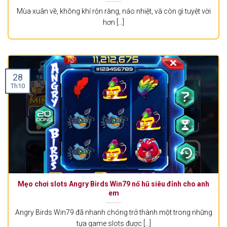
Mùa xuân về, không khí rộn ràng, náo nhiệt, và còn gì tuyệt vời
hơn [...]
28
Th10
Mẹo chơi slots Angry Birds Win79 nổ hũ siêu đỉnh cho anh
em
Angry Birds Win79 đã nhanh chóng trở thành một trong những
tựa game slots được [...]