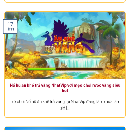
17
Th11
Nổ hũ ăn khế trả vàng NhatVip với mẹo chơi rước vàng siêu
hot
Trò chơi Nổ hũ ăn khế trả vàng tại NhatVip đang làm mưa làm
gió [...]