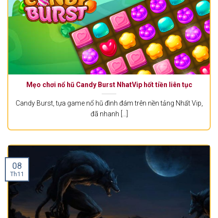
Mẹo chơi nổ hũ Candy Burst NhatVip hốt tiền liên tục
Candy Burst, tựa game nổ hũ đình đám trên nền tảng Nhất Vip,
đã nhanh [...]
08
Th11