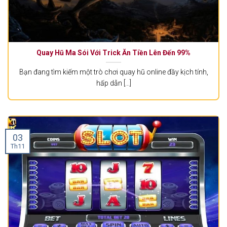
Quay Hũ Ma Sói Với Trick Ăn Tiền Lên Đến 99%
Bạn đang tìm kiếm một trò chơi quay hũ online đầy kịch tính,
hấp dẫn [...]
03
Th11