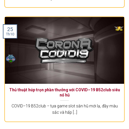
25
Th10
Thủ thuật húp trọn phần thưởng với COVID–19 B52club siêu
nổ hũ
COVID–19 B52club – tựa game slot săn hũ mới lạ, đầy màu
sắc và hấp [...]