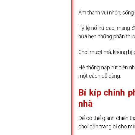
Âm thanh vui nhộn, sống 
Tỷ lệ nổ hũ cao, mang đ
hứa hẹn những phần thư
Chơi mượt mà, không bị g
Hệ thống nạp rút tiền n
một cách dễ dàng.
Bí kíp chinh 
nhà
Để có thể giành chiến th
chơi cần trang bị cho mì