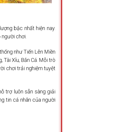
lượng bậc nhất hiện nay.
 người chơi.
 thống như Tiến Lên Miền
Tài Xỉu, Bắn Cá. Mỗi trò
i chơi trải nghiệm tuyệt
ỗ trợ luôn sẵn sàng giải
g tin cá nhân của người