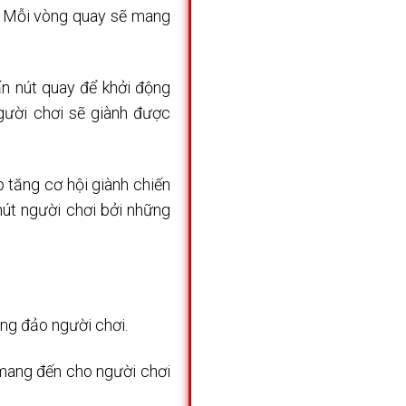
. Mỗi vòng quay sẽ mang
ấn nút quay để khởi động
gười chơi sẽ giành được
p tăng cơ hội giành chiến
hút người chơi bởi những
ông đảo người chơi.
 mang đến cho người chơi