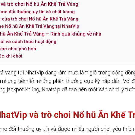
p và trò chơi Nổ hũ Ăn Khế Trả Vàng
me đổi thưởng uy tín và chất lượng
 của trò chơi Nổ hũ Ăn Khế Trả Vàng
e Nổ hũ Ăn Khế Trả Vàng tại NhatVip
 hũ Ăn Khế Trả Vàng – Rinh quà khủng về nhà
ơi và cách thức hoạt động
ược chơi phù hợp
c khi chơi
rả vàng
tại NhatVip đang làm mưa làm gió trong cộng đồn
iểu nhưng tiềm ẩn những phần thưởng cực kỳ hấp dẫn. Với
ống jackpot khủng, NhatVip đã tạo nên một sân chơi lý t
NhatVip và trò chơi Nổ hũ Ăn Khế T
e đổi thưởng uy tín và được nhiều người chơi yêu thích t