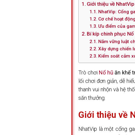
Giới thiệu về NhatVi
NhatVip: Cổng ga
Cơ chế hoạt động
Ưu điểm của gam
Bí kíp chinh phục Nổ
Nắm vững luật ch
Xây dựng chiến l
Kiểm soát cảm xú
Trò chơi
Nổ hũ
ăn khế t
lối chơi đơn giản, dễ h
thanh vui nhộn và hệ th
săn thưởng.
Giới thiệu về 
NhatVip là một cổng gam