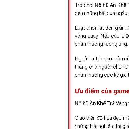
Trò chơi
Nổ hũ Ăn Khế 
đến những kết quả ngẫu n
Luật chơi rất đơn giản:
vòng quay. Nếu các biể
phần thưởng tương ứng.
Ngoài ra, trò chơi còn c
thắng cho người chơi. Đ
phần thưởng cực kỳ giá tr
Ưu điểm của game 
Nổ hũ Ăn Khế Trả Vàng
Giao diện đồ họa đẹp mắ
những trải nghiệm thị giá