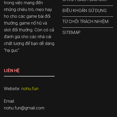
trong việc mang đến
những chiêu trò, mẹo hay
ĐIỀU KHOẢN SỬ DỤNG
ho cho các game bài đổi
TỪ CHỐI TRÁCH NHIỆM
thưởng, game nổ hũ và
slot đổi thưởng. Còn có cả
SITEMAP
đánh giá cho các nhà cái
chất lượng để bạn dễ dàng
"hạ gục"
LIÊN HỆ
Website:
nohu.fun
Email:
nohu.fun@gmail.com