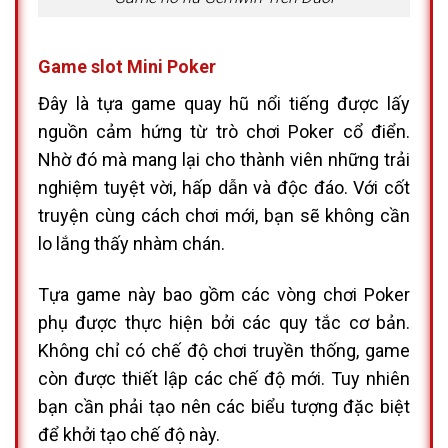
Game slot Mini Poker
Đây là tựa game quay hũ nổi tiếng được lấy
nguồn cảm hứng từ trò chơi Poker cổ điển.
Nhờ đó mà mang lại cho thành viên những trải
nghiệm tuyệt vời, hấp dẫn và độc đáo. Với cốt
truyện cùng cách chơi mới, bạn sẽ không cần
lo lắng thấy nhàm chán.
Tựa game này bao gồm các vòng chơi Poker
phụ được thực hiện bởi các quy tắc cơ bản.
Không chỉ có chế độ chơi truyền thống, game
còn được thiết lập các chế độ mới. Tuy nhiên
bạn cần phải tạo nên các biểu tượng đặc biệt
để khởi tạo chế độ này.