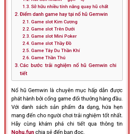
Sở hữu nhiều tính năng quay hũ chất
Điểm danh game hay tại nổ hũ Gemwin
Game slot Kim Cương
Game slot Trên Dưới
Game slot Mini Poker
Game slot Thầy Đồ
Game Tây Du Thần Khí
Game Thần Thú
Các bước trải nghiệm nổ hũ Gemwin chi
tiết
Nổ hũ Gemwin
là chuyên mục hấp dẫn được
phát hành bởi cổng game đổi thưởng hàng đầu.
Với danh sách sản phẩm đa dạng, hứa hẹn
mang đến cho người chơi trải nghiệm tốt nhất.
Hãy cùng khám phá chi tiết qua thông tin
Nohu.fun
chia sẻ đến bạn đọc.